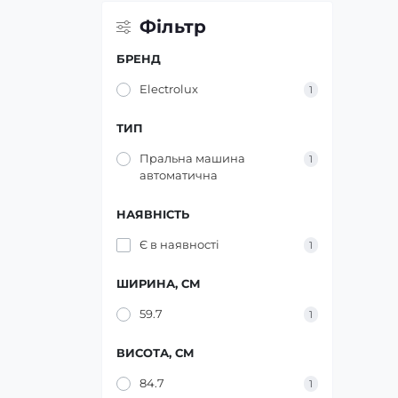
Кабелі USB
Фільтр
БРЕНД
WUW
Electrolux
1
ТИП
Пральна машина
1
автоматична
НАЯВНІСТЬ
Є в наявності
1
ШИРИНА, СМ
59.7
1
ВИСОТА, СМ
84.7
1