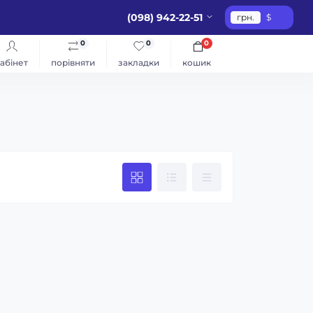
(098) 942-22-51
грн.
$
0
0
0
абінет
порівняти
закладки
кошик