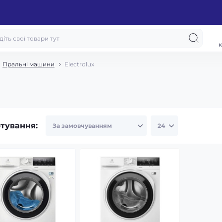
к
Пральні машини
Electrolux
тування: