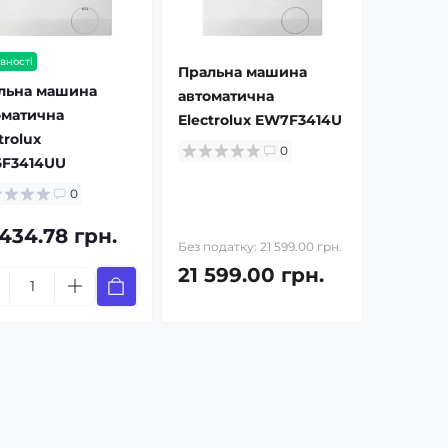
вності
Пральна машина
льна машина
автоматична
оматична
Electrolux EW7F3414U
trolux
0
F3414UU
0
434.78 грн.
Без податку: 21 599.00 грн.
21 599.00 грн.