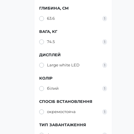
ГЛИБИНА, СМ
63.6
1
ВАГА, КГ
74.5
1
ДИСПЛЕЙ
Large white LED
1
КОЛІР
білий
1
СПОСІБ ВСТАНОВЛЕННЯ
окремостояча
1
ТИП ЗАВАНТАЖЕННЯ