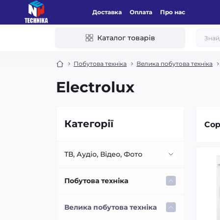
Доставка
Оплата
Про нас
Каталог товарів
Побутова техніка
Велика побутова техніка
Electrolux
Категорії
Сор
ТВ, Аудіо, Відео, Фото
Аудіо техніка
Побутова техніка
Акустичні системи
Телевізори
Велика побутова техніка
(колонки)