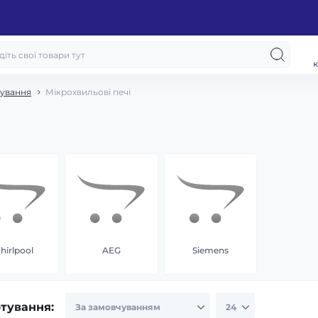
к
ування
Мікрохвильові печі
hirlpool
AEG
Siemens
тування: