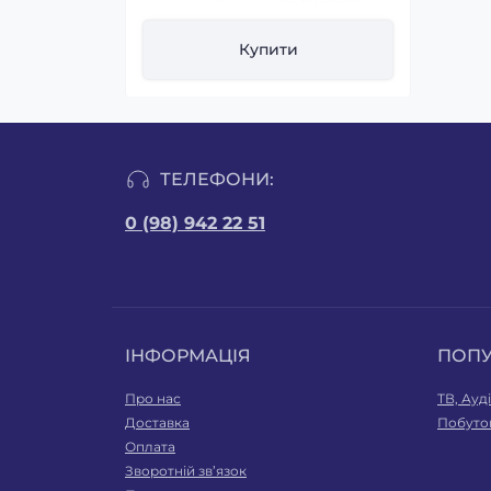
ти
Купити
ТЕЛЕФОНИ:
0 (98) 942 22 51
ІНФОРМАЦІЯ
ПОП
Про нас
ТВ, Ауд
Доставка
Побутов
Оплата
Зворотній зв’язок