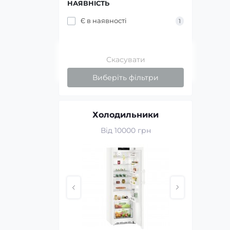
НАЯВНІСТЬ
WUW
Є в наявності
1
Скасувати
Виберіть фільтри
хніка
Холодильники
Те
 грн
Від 10000 грн
Купуй 