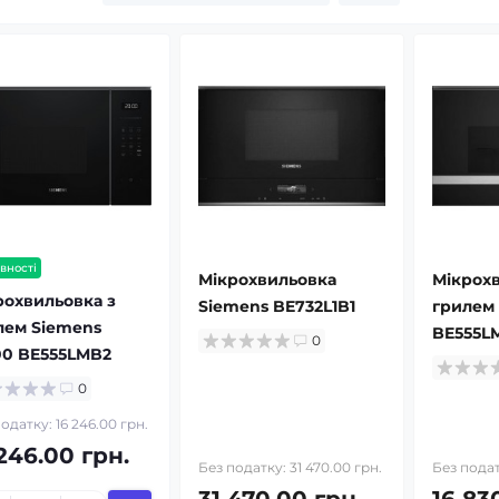
вності
Мікрохвильовка
Мікрохв
рохвильовка з
Siemens BE732L1B1
грилем
лем Siemens
BE555L
0
00 BE555LMB2
0
одатку: 16 246.00 грн.
246.00 грн.
Без податку: 31 470.00 грн.
Без подат
31 470.00 грн.
16 83