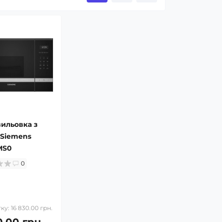
ильовка з
 Siemens
MS0
0
ку: 16 830.00 грн.
0.00 грн.