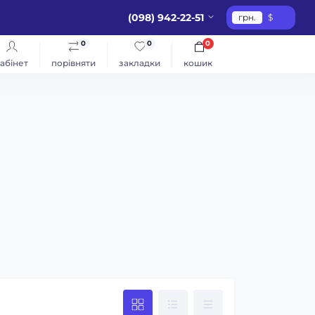
(098) 942-22-51
грн.
$
0
0
0
абінет
порівняти
закладки
кошик