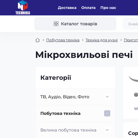
Доставка
Оплата
Про нас
Каталог товарів
Побутова техніка
Техніка для кухні
Пригот
Мікрохвильові печі
Категорії
ТВ, Аудіо, Відео, Фото
W
Аудіо техніка
Побутова техніка
Акустичні системи
Телевізори
Велика побутова техніка
Сор
(колонки)