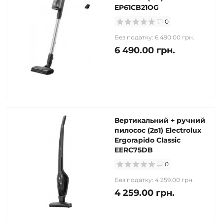
EP61CB21OG
0
Без податку: 6 490.00 грн.
6 490.00 грн.
Вертикальний + ручний
пилосос (2в1) Electrolux
Ergorapido Classic
EERC75DB
0
Без податку: 4 259.00 грн.
4 259.00 грн.