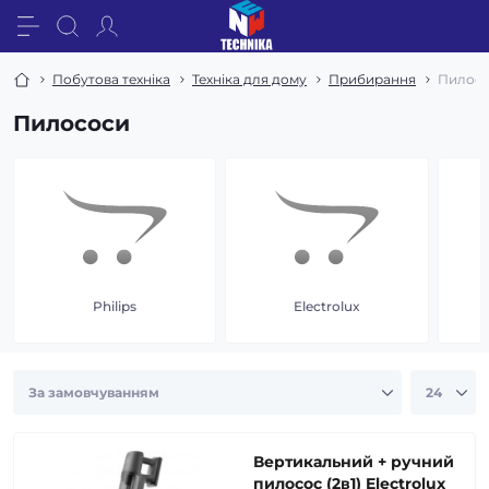
Побутова техніка
Техніка для дому
Прибирання
Пилос
Пилососи
Philips
Electrolux
Вертикальний + ручний
пилосос (2в1) Electrolux