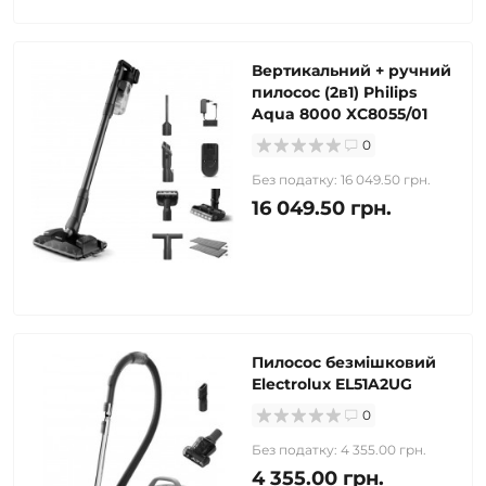
Вертикальний + ручний
пилосос (2в1) Philips
Aqua 8000 XC8055/01
0
Без податку: 16 049.50 грн.
16 049.50 грн.
Пилосос безмішковий
Electrolux EL51A2UG
0
Без податку: 4 355.00 грн.
4 355.00 грн.