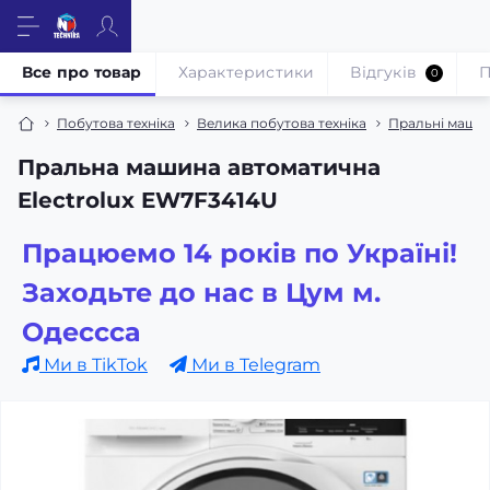
Все про товар
Характеристики
Відгуків
П
0
Побутова техніка
Велика побутова техніка
Пральні маши
Пральна машина автоматична
Electrolux EW7F3414U
Працюемо 14 років по Україні!
Заходьте до нас в Цум м.
Одессса
Ми в TikTok
Ми в Telegram