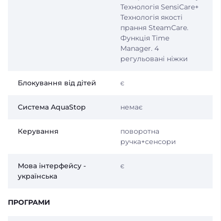
Технологія SensiCare+
Технологія якості
прання SteamCare.
Функція Time
Manager. 4
регульовані ніжки
Блокування від дітей
є
Система AquaStop
немає
Керування
поворотна
ручка+сенсори
Мова інтерфейсу -
є
українська
ПРОГРАМИ