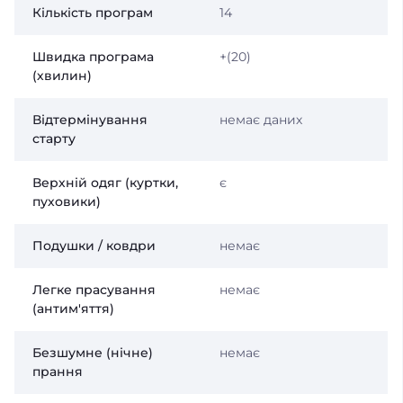
Кількість програм
14
Швидка програма
+(20)
(хвилин)
Відтермінування
немає даних
старту
Верхній одяг (куртки,
є
пуховики)
Подушки / ковдри
немає
Легке прасування
немає
(антим'яття)
Безшумне (нічне)
немає
прання