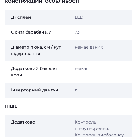
КОНСТРУКЦІЙНІ ОСОБЛИВОСТІ
Дисплей
LED
Об'єм барабана, л
73
Діаметр люка, см / кут
немає даних
відкривання
Додатковий бак для
немає
води
Інверторний двигун
є
ІНШЕ
Додатково
Контроль
піноутворення.
Контроль дисбалансу.